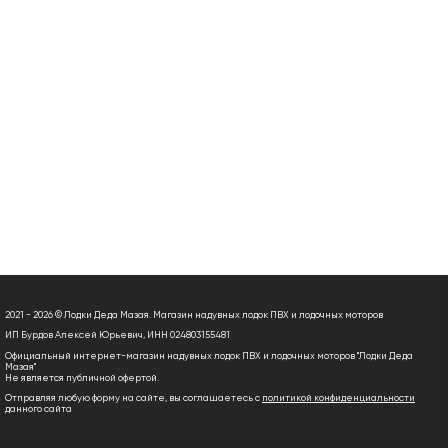
2021 - 2026 © Лодки Деда Мазая. Магазин надувных лодок ПВХ и лодочных моторов
ИП Бурдов Алексей Юрьевич, ИНН 024803155481
Официальный интернет-магазин надувных лодок ПВХ и лодочных моторов "Лодки Деда
Мазая"
Не является публичной офертой.
Отправляя любую форму на сайте, вы соглашаетесь с
политикой конфиденциальности
данного сайта