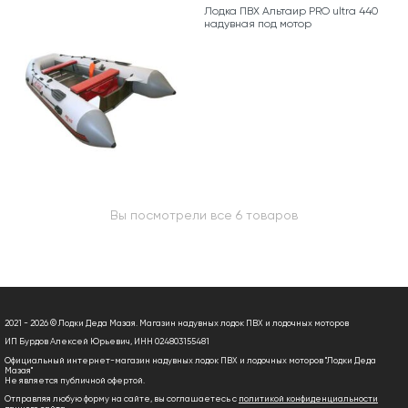
Лодка ПВХ Альтаир PRO ultra 440
надувная под мотор
Вы посмотрели все 6 товаров
2021 - 2026 © Лодки Деда Мазая. Магазин надувных лодок ПВХ и лодочных моторов
ИП Бурдов Алексей Юрьевич, ИНН 024803155481
Официальный интернет-магазин надувных лодок ПВХ и лодочных моторов "Лодки Деда
Мазая"
Не является публичной офертой.
Отправляя любую форму на сайте, вы соглашаетесь с
политикой конфиденциальности