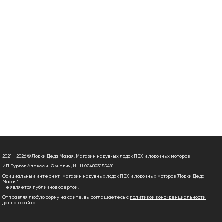
2021 - 2026 © Лодки Деда Мазая. Магазин надувных лодок ПВХ и лодочных моторов
ИП Бурдов Алексей Юрьевич, ИНН 024803155481
Официальный интернет-магазин надувных лодок ПВХ и лодочных моторов "Лодки Деда
Мазая"
Не является публичной офертой.
Отправляя любую форму на сайте, вы соглашаетесь с
политикой конфиденциальности
данного сайта