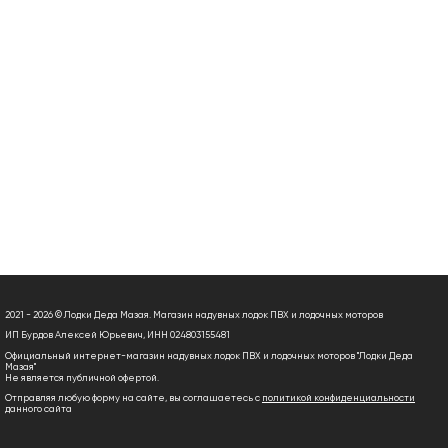
2021 - 2026 © Лодки Деда Мазая. Магазин надувных лодок ПВХ и лодочных моторов
ИП Бурдов Алексей Юрьевич, ИНН 024803155481
Официальный интернет-магазин надувных лодок ПВХ и лодочных моторов "Лодки Деда
Мазая"
Не является публичной офертой.
Отправляя любую форму на сайте, вы соглашаетесь с
политикой конфиденциальности
данного сайта