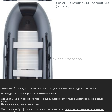
Лодка ПВХ SMarine SDP Standart 330
(фанера)
Вы посмотрели все 6 товаров
2021 - 2026 © Лодки Деда Мазая. Магазин надувных лодок ПВХ и лодочных моторов
ИП Бурдов Алексей Юрьевич, ИНН 024803155481
Официальный интернет-магазин надувных лодок ПВХ и лодочных моторов "Лодки Деда
Мазая"
Не является публичной офертой.
Отправляя любую форму на сайте, вы соглашаетесь с
политикой конфиденциальности