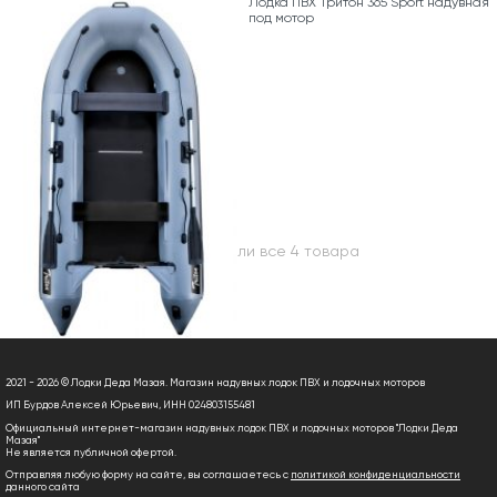
Лодка ПВХ Тритон 365 Sport надувная
под мотор
Вы посмотрели все 4 товара
2021 - 2026 © Лодки Деда Мазая. Магазин надувных лодок ПВХ и лодочных моторов
ИП Бурдов Алексей Юрьевич, ИНН 024803155481
Официальный интернет-магазин надувных лодок ПВХ и лодочных моторов "Лодки Деда
Мазая"
Не является публичной офертой.
Отправляя любую форму на сайте, вы соглашаетесь с
политикой конфиденциальности
данного сайта