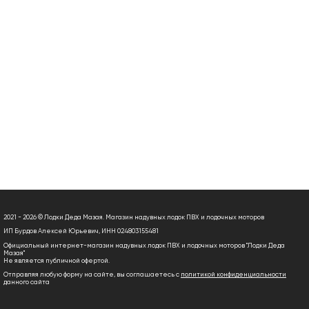
2021 - 2026 © Лодки Деда Мазая. Магазин надувных лодок ПВХ и лодочных моторов
ИП Бурдов Алексей Юрьевич, ИНН 024803155481
Официальный интернет-магазин надувных лодок ПВХ и лодочных моторов "Лодки Деда
Мазая"
Не является публичной офертой.
Отправляя любую форму на сайте, вы соглашаетесь с
политикой конфиденциальности
данного сайта