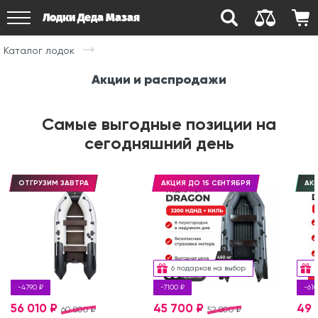
Лодки Деда Мазая
Каталог лодок
Акции и распродажи
Самые выгодные позиции на
сегодняшний день
ОТГРУЗИМ ЗАВТРА
АКЦИЯ ДО 15 СЕНТЯБРЯ
АКЦ
6 подарков на выбор
-4790 ₽
-7100 ₽
-610
56 010 ₽
45 700 ₽
49 
60 800 ₽
52 800 ₽