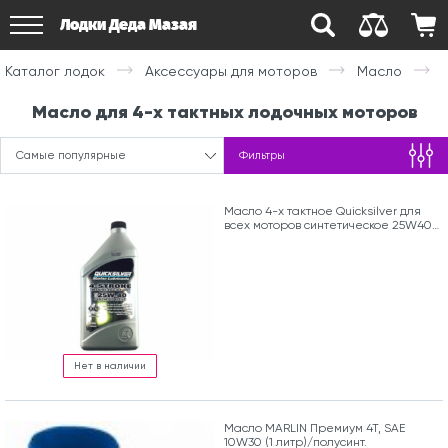
Лодки Деда Мазая
Каталог лодок
Аксессуары для моторов
Масло
Масло для 4-х тактных лодочных моторов
Самые популярные
Фильтры
Масло 4-х тактное Quicksilver для
всех моторов синтетическое 25W40
(1л)
Нет в наличии
Масло MARLIN Премиум 4T, SAE
10W30 (1 литр)/полусинт.