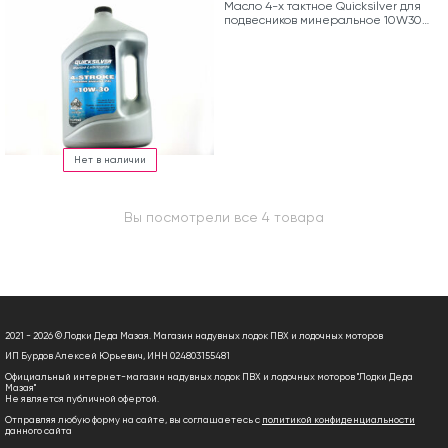
Масло 4-х тактное Quicksilver для
подвесников минеральное 10W30
(4л)
Нет в наличии
Вы посмотрели все 4 товара
2021 - 2026 © Лодки Деда Мазая. Магазин надувных лодок ПВХ и лодочных моторов
ИП Бурдов Алексей Юрьевич, ИНН 024803155481
Официальный интернет-магазин надувных лодок ПВХ и лодочных моторов "Лодки Деда
Мазая"
Не является публичной офертой.
Отправляя любую форму на сайте, вы соглашаетесь с
политикой конфиденциальности
данного сайта