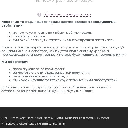
Вы посмотрели все 3 товара
Что такое транец для лодки
Навесные транцы нашего производства обладают следующими
свойствами:
их можно установить на любую гребную модель
они очень прочные
они очень легкие, т.к. сделаны из высокопрочной пластмассы
На наш подвесной транец вы можете установить мотор мощностью до 3,5
лошадиных сил. После того, как вы установите систему крепежа,
последующая установка транца и мотора будет занимать несколько минут!
Мы обеспечим:
доставку заказа по всей России
вы можете оплатить ваш заказ при получении
вы можете сделать заказ в кредит
мы можем укомплектовать любую лодку нашими аксессуарами
Выбирайте нашу продукцию в каталоге, добавляйте в корзину или
оставляйте заказ при помощи функции «Купить в 1 клик»
2021 - 2026 © Лодки Деда Мазая. Магазин надувных лодок ПВХ и лодочных моторов
ИП Бурдов Алексей Юрьевич, ИНН 024803155481