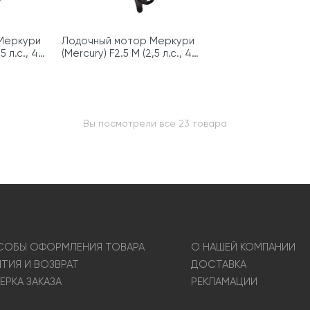
Меркури
Лодочный мотор Меркури
5 л.с., 4
(Mercury) F2.5 M (2,5 л.с., 4
такта)
Вы посмотрели все 23 товара
ОБЫ ОФОРМЛЕНИЯ ТОВАРА
О НАШЕЙ КОМПАНИИ
НТИЯ И ВОЗВРАТ
ДОСТАВКА
ЕРКА ЗАКАЗА
РЕКЛАМАЦИИ