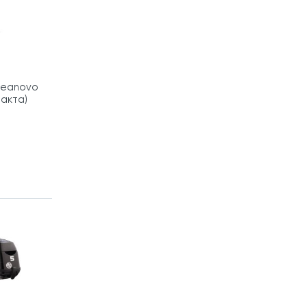
Seanovo
такта)