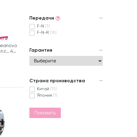
Передачи
?
F-N
(3)
F-N-R
(18)
00 ₽
Seanovo
Гарантия
л.с., 4
Страна производства
Китай
(10)
Япония
(7)
Показать