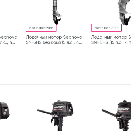
Нет в наличии
Нет в наличии
Seanovo
Лодочный мотор Seanovo
Лодочный мотор 
.с., 4
SNF5HS без бака (5 л.с., 4
SNF15HS (15 л.с., 4 
такта)