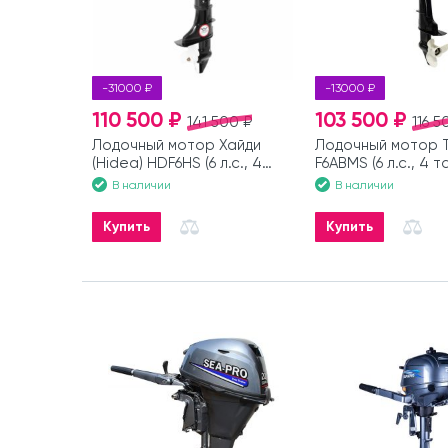
-31000 ₽
-13000 ₽
110 500 ₽
103 500 ₽
141 500 ₽
116 5
Лодочный мотор Хайди
Лодочный мотор 
(Hidea) HDF6HS (6 л.с., 4
F6ABMS (6 л.с., 4 т
такта)
В наличии
В наличии
Купить
Купить