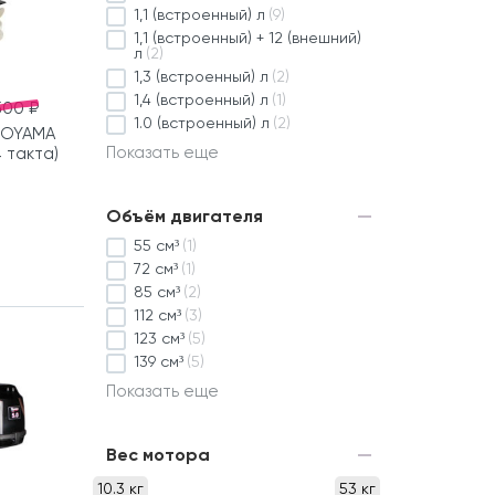
1,1 (встроенный) л
(9)
1,1 (встроенный) + 12 (внешний)
л
(2)
1,3 (встроенный) л
(2)
1,4 (встроенный) л
(1)
500 ₽
1.0 (встроенный) л
(2)
TOYAMA
Показать еще
4 такта)
Объём двигателя
55 см³
(1)
72 см³
(1)
85 см³
(2)
112 см³
(3)
123 см³
(5)
139 см³
(5)
Показать еще
Вес мотора
10.3 кг
53 кг