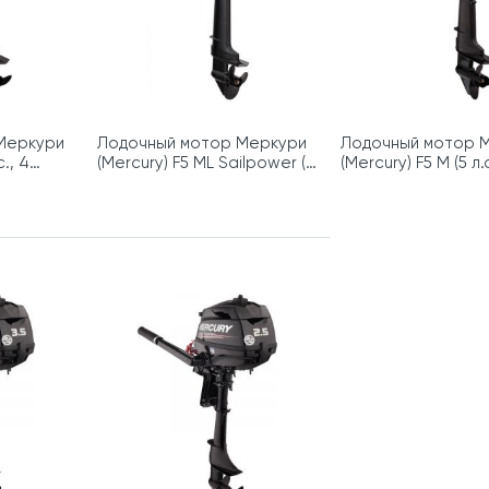
Меркури
Лодочный мотор Меркури
Лодочный мотор 
с., 4
(Mercury) F5 ML Sailpower (5
(Mercury) F5 M (5 л.с
л.с., 4 такта)
такта)