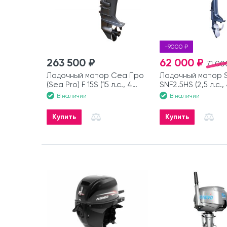
-9000 ₽
263 500 ₽
62 000 ₽
71 00
Лодочный мотор Сеа Про
Лодочный мотор 
(Sea Pro) F 15S (15 л.с., 4
SNF2.5HS (2,5 л.с.,
такта)
В наличии
В наличии
Купить
Купить