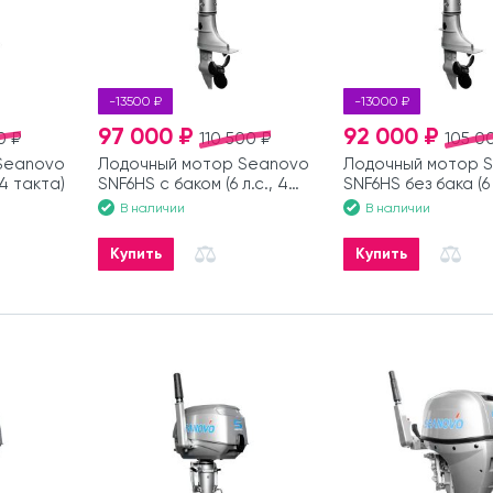
-13500 ₽
-13000 ₽
97 000 ₽
92 000 ₽
0 ₽
110 500 ₽
105 0
Seanovo
Лодочный мотор Seanovo
Лодочный мотор 
 4 такта)
SNF6HS с баком (6 л.с., 4
SNF6HS без бака (6 
такта)
такта)
В наличии
В наличии
Купить
Купить