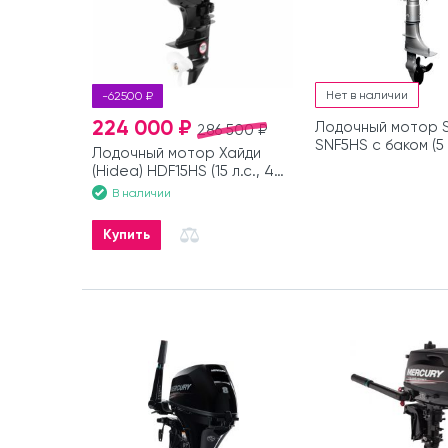
Нет в наличии
-62500 ₽
224 000 ₽
Лодочный мотор 
286 500 ₽
SNF5HS с баком (5 л
Лодочный мотор Хайди
такта)
(Hidea) HDF15HS (15 л.с., 4
такта)
В наличии
Купить