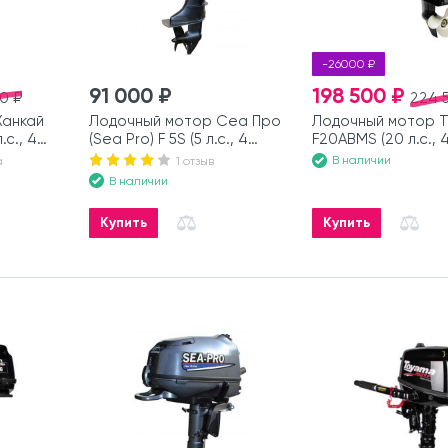
-26000 ₽
91 000 ₽
198 500 ₽
0 ₽
224 
Ханкай
Лодочный мотор Сеа Про
Лодочный мотор 
.с., 4
(Sea Pro) F 5S (5 л.с., 4
F20ABMS (20 л.с., 
такта)
В наличии
а
1 отзыв
В наличии
Купить
Купить