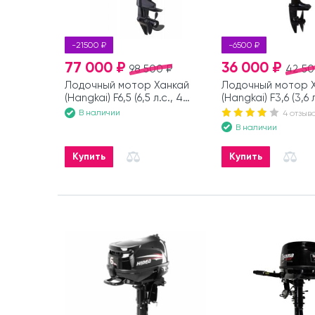
-21500 ₽
-6500 ₽
77 000 ₽
36 000 ₽
98 500 ₽
42 50
Лодочный мотор Ханкай
Лодочный мотор 
(Hangkai) F6,5 (6,5 л.с., 4
(Hangkai) F3,6 (3,6 л
такта)
такта)
В наличии
4 отзыв
В наличии
Купить
Купить