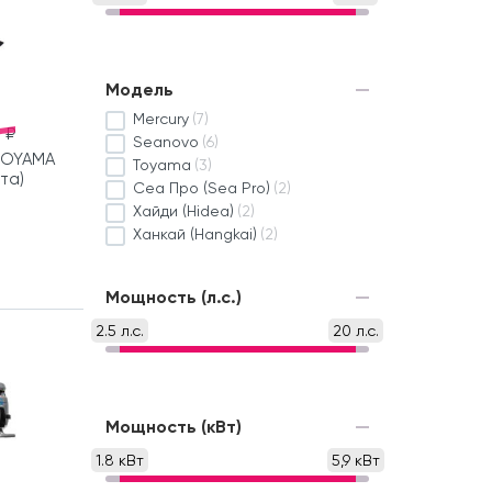
Модель
Mercury
(7)
 ₽
Seanovo
(6)
TOYAMA
Toyama
(3)
кта)
Сеа Про (Sea Pro)
(2)
Хайди (Hidea)
(2)
Ханкай (Hangkai)
(2)
Мощность (л.с.)
2.5 л.с.
20 л.с.
Мощность (кВт)
1.8 кВт
5,9 кВт