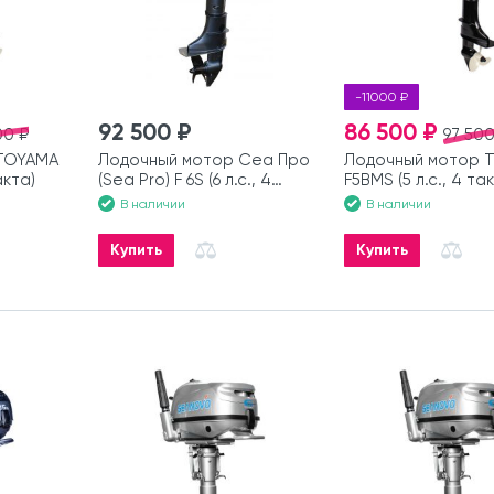
-11000 ₽
92 500 ₽
86 500 ₽
00 ₽
97 500
TOYAMA
Лодочный мотор Сеа Про
Лодочный мотор 
акта)
(Sea Pro) F 6S (6 л.с., 4
F5BMS (5 л.с., 4 та
такта)
В наличии
В наличии
Купить
Купить