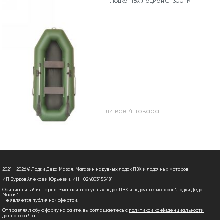
Лодка ПВХ Лоцман С-300-М
Вы посмотрели все 4 товара
2021 - 2026 © Лодки Деда Мазая. Магазин надувных лодок ПВХ и лодочных моторов
ИП Бурдов Алексей Юрьевич, ИНН 024803155481
Официальный интернет-магазин надувных лодок ПВХ и лодочных моторов "Лодки Деда
Мазая"
Не является публичной офертой.
Отправляя любую форму на сайте, вы соглашаетесь с
политикой конфиденциальности
данного сайта