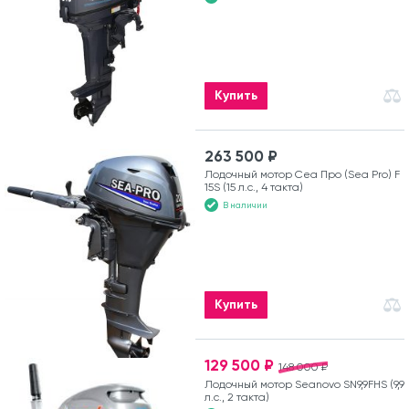
Купить
263 500 ₽
Лодочный мотор Сеа Про (Sea Pro) F
15S (15 л.с., 4 такта)
В наличии
Купить
129 500 ₽
148 000 ₽
Лодочный мотор Seanovo SN9,9FHS (9,9
л.с., 2 такта)