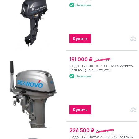
В наличии
Купить
191 000 ₽
217 500 ₽
Лодочный мотор Seanovo SN9,9FFES
Enduro (9,9 л.с., 2 такта)
В наличии
Купить
226 500 ₽
247 000 ₽
Лодочный мотор ALLFA CG T9.9FW S