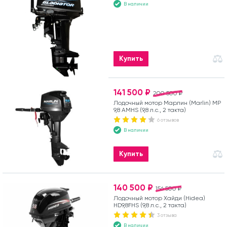
такта)
В наличии
Купить
141 500 ₽
200 500 ₽
Лодочный мотор Марлин (Marlin) MP
9,8 AMHS (9,8 л.с., 2 такта)
6 отзывов
В наличии
Купить
140 500 ₽
156 500 ₽
Лодочный мотор Хайди (Hidea)
HD9,8FHS (9,8 л.с., 2 такта)
3 отзыва
В наличии