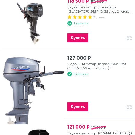
118 500 ₽
152 000 ₽
Лодочный мотор Гладиатор
(GLADIATOR) G9.9FHS (9,9 л.с., 2 такта)
3 отзыва
В наличии
Купить
127 000 ₽
Лодочный мотор Tarpon (Sea Pro)
OTH 9,9S (9,9 л.с., 2 такта)
В наличии
Купить
121 000 ₽
131 500 ₽
Лодочный мотор TOYAMA T9,8BMS (9,8