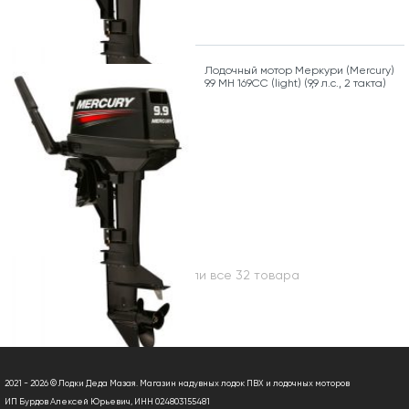
Лодочный мотор Меркури (Mercury)
9.9 MH 169CC (light) (9,9 л.с., 2 такта)
Вы посмотрели все 32 товара
2021 - 2026 © Лодки Деда Мазая. Магазин надувных лодок ПВХ и лодочных моторов
ИП Бурдов Алексей Юрьевич, ИНН 024803155481