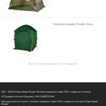
Палатка Alexika Private Zone
Вы посмотрели все 6 товаров
2021 - 2026 © Лодки Деда Мазая. Магазин надувных лодок ПВХ и лодочных моторов
ИП Бурдов Алексей Юрьевич, ИНН 024803155481
Официальный интернет-магазин надувных лодок ПВХ и лодочных моторов "Лодки Деда
Мазая"