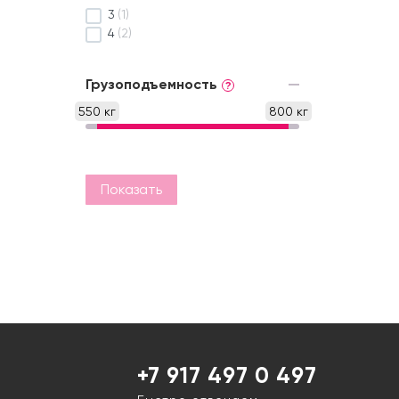
3
(1)
4
(2)
Грузоподъемность
?
550 кг
800 кг
Показать
+7 917 497 0 497