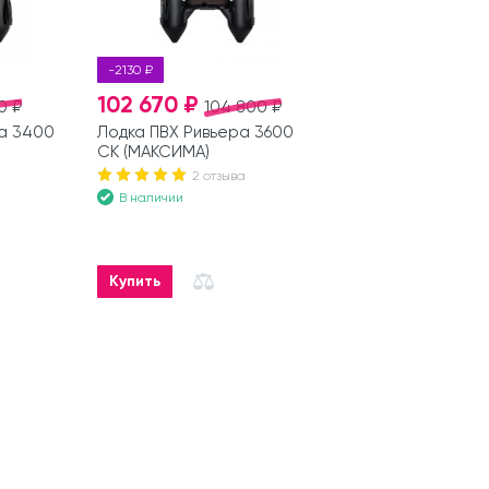
-2130 ₽
102 670 ₽
0 ₽
104 800 ₽
а 3400
Лодка ПВХ Ривьера 3600
СК (МАКСИМА)
2 отзыва
В наличии
Купить