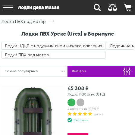
Лодки Деда Мазая
Лодки ПВХ под мотор
Лодки ПВХ Урекс (Urex) в Барнауле
Лодки НДНД с надувным дном низкого давления
Лодочные 
Лодки ПВХ под мотор
Самые популярные
Фильтры
45 308 ₽
Лодка ПВХ Urex 38 НД
2 варианта до 49 795 ₽
1 отзыв
В наличии