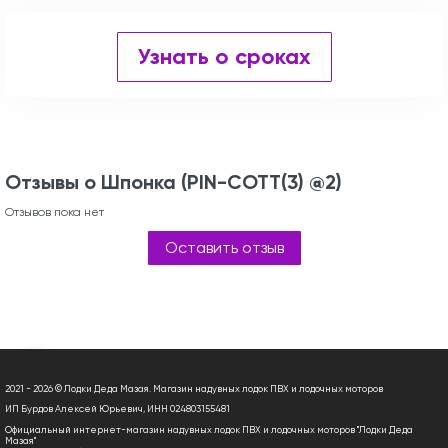
Узнать о сроках
Отзывы о Шпонка (PIN-COTT(3) @2)
Отзывов пока нет
Оставить отзыв
2021 - 2026 © Лодки Деда Мазая. Магазин надувных лодок ПВХ и лодочных моторов
ИП Бурдов Алексей Юрьевич, ИНН 024803155481
Официальный интернет-магазин надувных лодок ПВХ и лодочных моторов "Лодки Деда
Мазая"