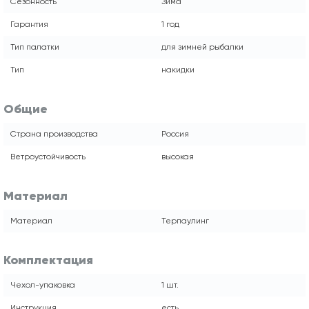
Сезонность
Зима
Гарантия
1 год
Тип палатки
для зимней рыбалки
Тип
накидки
Общие
Страна производства
Россия
Ветроустойчивость
высокая
Материал
Материал
Терпаулинг
Комплектация
Чехол-упаковка
1 шт.
Инструкция
есть