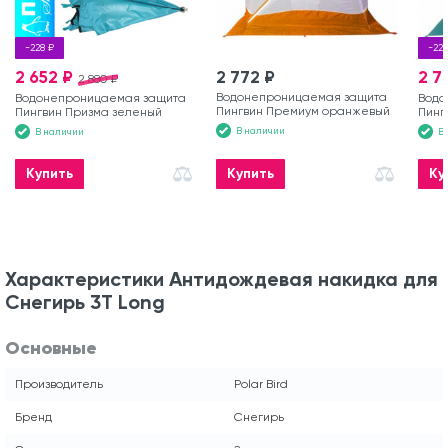
-228 ₽
-228
2 652 ₽
2 772 ₽
2 7
2 880 ₽
Водонепроницаемая защита
Водонепроницаемая защита
Водо
Пингвин Премиум оранжевый
Пингвин Призма зеленый
Пинг
В наличии
В наличии
В
Купить
Купить
Ку
Характеристики Антидождевая накидка для
Снегирь 3T Long
Основные
Производитель
Polar Bird
Бренд
Снегирь