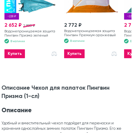
-228 ₽
-228
2 652 ₽
2 772 ₽
2 7
2 880 ₽
Водонепроницаемая защита
Водонепроницаемая защита
Водо
Пингвин Премиум оранжевый
Пингвин Призма зеленый
Пинг
В наличии
В наличии
В
Купить
Купить
Ку
Описание Чехол для палаток Пингвин
Призма (1-сл)
Описание
Удобный и вместительный чехол подойдет для переноски и
хранения однослойных зимних палаток Пингвин Призма. Его же