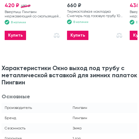
420 ₽
660 ₽
438
480 ₽
Термостойкая накладка
Ввертыш Пингвин
Ввер
Снегирь под газовую трубу 100
нержавеющий со скользящей
нерж
мм
ручкой 16×200 мм
ручк
В наличии
В наличии
В
Купить
Купить
Ку
Характеристики Окно выход под трубу с
металлической вставкой для зимних палаток
Пингвин
Основные
Производитель
Пингвин
Бренд
Пингвин
Сезонность
Зима
Гарантия
1 год