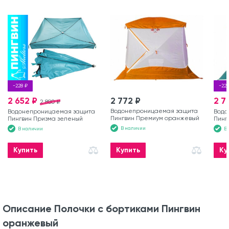
-228 ₽
-228
2 652 ₽
2 772 ₽
2 7
2 880 ₽
Водонепроницаемая защита
Водонепроницаемая защита
Водо
Пингвин Премиум оранжевый
Пингвин Призма зеленый
Пинг
В наличии
В наличии
В
Купить
Купить
Ку
Описание Полочки с бортиками Пингвин
оранжевый