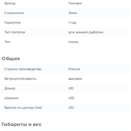
Бренд
Пингвин
Сезонность
Зима
Гарантия
1 год
Тип палатки
для зимней рыбалки
Тип
полки
Общие
Страна производства
Россия
Ветроустойчивость
высокая
Длина
610
Ширина
430
Высота по центру (мм)
210
Габариты и вес