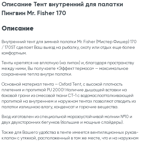
Описание Тент внутренний для палатки
Пингвин Mr. Fisher 170
Описание
Внутренний тент для зимней палатки Mr. Fisher (Мистер Фишер) 170
/ 170ST сделает Ваш выезд на рыбалку, охоту или отдых еще более
комфортным.
Тенты крепятся не вплотную (на липах) и, благодаря пространству
между ними, Вы получаете «Эффект термоса» — максимальное
сохранение тепла внутри палатки.
Основной материал тента — Oxford Tent, с высокой плотность
плетения и пропиткой PU 2000! Наличие дышащей вставки на
боковой грани из смесовой ткани СТ-1 с водомаслоотталкивающей
пропиткой на внутреннем и наружном тентах позволяют отводить из
палатки излишнюю влагу, конденсат и горючие вещества.
Вход изготовлен из специальной морозоустойчивой молнии №10 и
двух двухсторонних бегунков (большие и мощные слайдеры).
Также для Вашего удобства в тенте имеется вентиляционных рукав-
клапан с утяжкой, расположенный в том же месте, что и на наружном