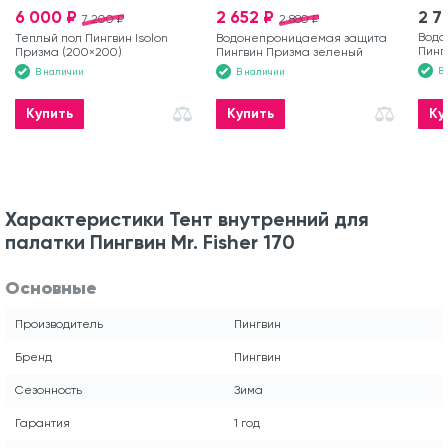
6 000 ₽
2 652 ₽
2 7
7 200 ₽
2 880 ₽
Водо
Теплый пол Пингвин Isolon
Водонепроницаемая защита
Пинг
Призма (200×200)
Пингвин Призма зеленый
В
В наличии
В наличии
Купить
Купить
Ку
Характеристики Тент внутренний для
палатки Пингвин Mr. Fisher 170
Основные
Производитель
Пингвин
Бренд
Пингвин
Сезонность
Зима
Гарантия
1 год