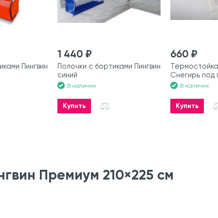
1 440 ₽
660 ₽
иками Пингвин
Полочки с бортиками Пингвин
Термостойка
синий
Снегирь под 
50 мм
В наличии
В наличии
Купить
Купить
нгвин Премиум 210×225 см