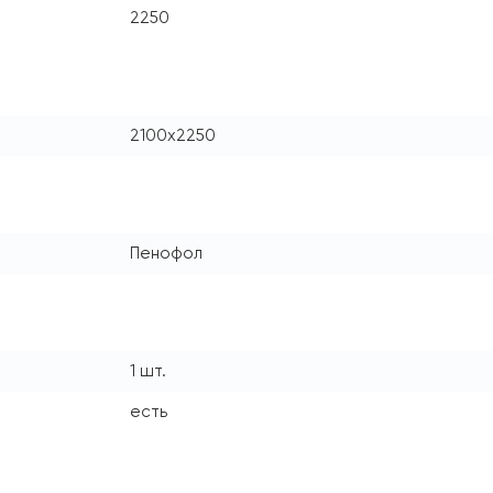
2250
2100х2250
Пенофол
1 шт.
есть