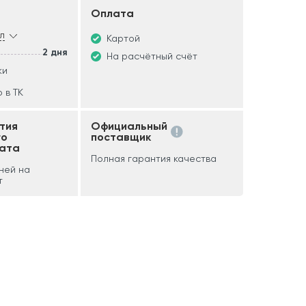
Оплата
л
Картой
2 дня
На расчётный счёт
ки
 в ТК
тия
Официальный
го
поставщик
ата
Полная гарантия качества
дней на
т