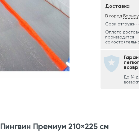
Доставка
В город
Барнау
Срок отгрузки
Оплата достав
производится
самостоятельно
Гаран
легко
возвр
До 14 
возвра
Пингвин Премиум 210×225 см