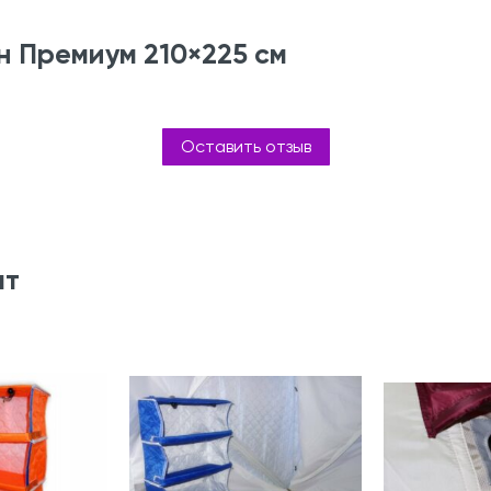
н Премиум 210×225 см
Оставить отзыв
ят