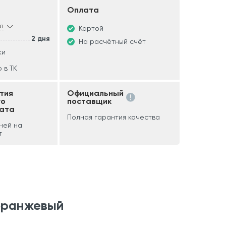
Оплата
л
Картой
2 дня
На расчётный счёт
ки
 в ТК
тия
Официальный
го
поставщик
ата
Полная гарантия качества
дней на
т
оранжевый