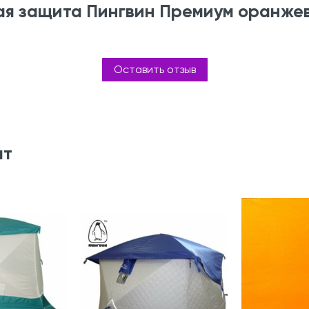
ая защита Пингвин Премиум оранже
Оставить отзыв
ят