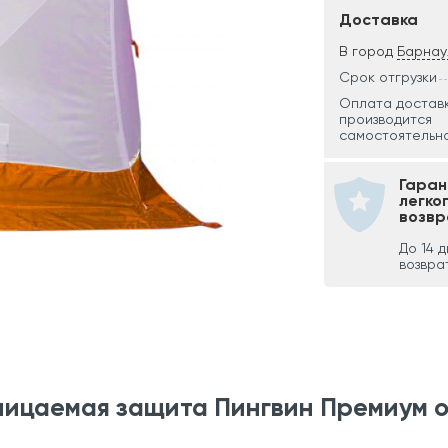
Доставка
В город
Барнау
Срок отгрузки
Оплата достав
производится
самостоятельно
Гаран
легко
возвр
До 14 
возвра
ницаемая защита Пингвин Премиум 