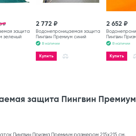
2 772 ₽
2 652 ₽
0 ₽
аемая защита
Водонепроницаемая защита
Водонепрони
м зеленый
Пингвин Премиум синий
Пингвин При
В наличии
В наличии
Купить
Купить
аемая защита Пингвин Премиу
ток Пингвин Призма Премиум размером 215х215 см.