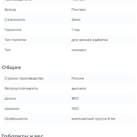
Бренд
Пингвин
Сезонность
Зима
Гарантия
1 год
Тип палатки
для зимней рыбалки
Тип
накидки
Общие
Страна производства
Россия
Ветроустойчивость
высокая
Длина
1870
Ширина
1920
Особенности
композитный пруток 8 мм
Габариты и вес