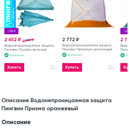
-228 ₽
-228
2 652 ₽
2 772 ₽
2 7
2 880 ₽
Водонепроницаемая защита
Водонепроницаемая защита
Водо
Пингвин Премиум оранжевый
Пингвин Призма зеленый
Пинг
В наличии
В наличии
В
Купить
Купить
Ку
Описание Водонепроницаемая защита
Пингвин Призма оранжевый
Описание