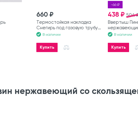
-66 ₽
660 ₽
438 ₽
504 
ирь
Термостойкая накладка
Ввертыш Пин
Снегирь под газовую трубу
нержавеющи
100 мм
приваренной 
В наличии
В наличии
мм
Купить
Купить
ин нержавеющий со скользящей