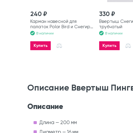
240 ₽
330 ₽
Карман навесной для
Ввертыш Снег
палаток Polar Bird и Снегирь
трубчатый
тройной
В наличии
В наличии
Купить
Купить
Описание Ввертыш Пингв
Описание
Длина — 200 мм
Диаметр — 16 мм