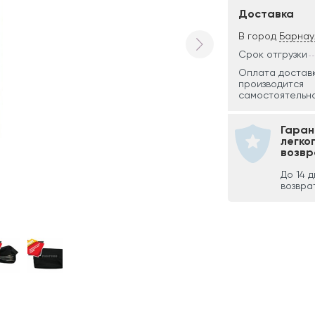
Доставка
В город
Барнау
Срок отгрузки
Оплата достав
производится
самостоятельно
Гаран
легко
возвр
До 14 
возвра