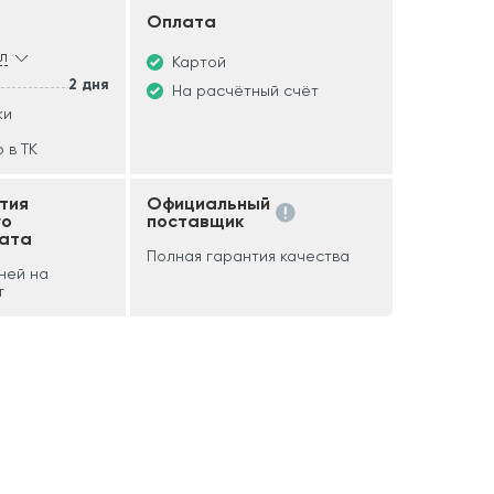
Оплата
л
Картой
2 дня
На расчётный счёт
ки
 в ТК
тия
Официальный
го
поставщик
ата
Полная гарантия качества
дней на
т