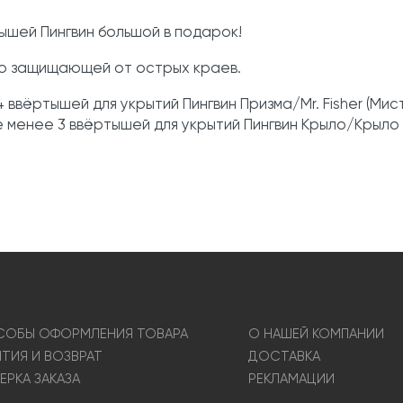
тышей Пингвин большой в подарок!
жно защищающей от острых краев.
ввёртышей для укрытий Пингвин Призма/Mr. Fisher (Ми
— Не менее 3 ввёртышей для укрытий Пингвин Крыло/Крыл
ОБЫ ОФОРМЛЕНИЯ ТОВАРА
О НАШЕЙ КОМПАНИИ
НТИЯ И ВОЗВРАТ
ДОСТАВКА
ЕРКА ЗАКАЗА
РЕКЛАМАЦИИ