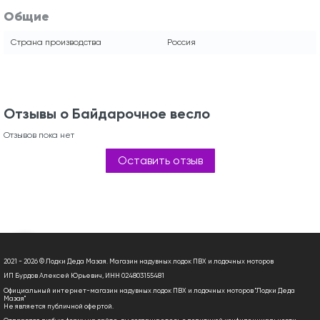
Общие
Страна производства
Россия
Отзывы о Байдарочное весло
Отзывов пока нет
Оставить отзыв
2021 - 2026 © Лодки Деда Мазая. Магазин надувных лодок ПВХ и лодочных моторов
ИП Бурдов Алексей Юрьевич, ИНН 024803155481
Официальный интернет-магазин надувных лодок ПВХ и лодочных моторов "Лодки Деда
Мазая"
Не является публичной офертой.