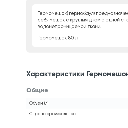
Гермомешок( гермобаул) предназначен
себя мешок с круглым дном с одной ст
водонепроницаемой ткани.
Гермомешок 80 л
Характеристики Гермомешо
Общие
Объем (л)
Страна производства