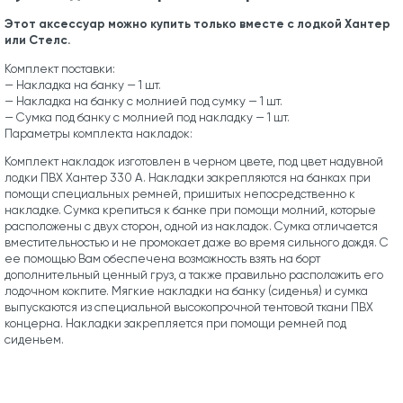
Этот аксессуар можно купить только вместе с лодкой Хантер
или Стелс.
Комплект поставки:
— Накладка на банку — 1 шт.
— Накладка на банку с молнией под сумку — 1 шт.
— Сумка под банку с молнией под накладку — 1 шт.
Параметры комплекта накладок:
Комплект накладок изготовлен в черном цвете, под цвет надувной
лодки ПВХ Хантер 330 А. Накладки закрепляются на банках при
помощи специальных ремней, пришитых непосредственно к
накладке. Сумка крепиться к банке при помощи молний, которые
расположены с двух сторон, одной из накладок. Сумка отличается
вместительностью и не промокает даже во время сильного дождя. С
ее помощью Вам обеспечена возможность взять на борт
дополнительный ценный груз, а также правильно расположить его
лодочном кокпите. Мягкие накладки на банку (сиденья) и сумка
выпускаются из специальной высокопрочной тентовой ткани ПВХ
концерна. Накладки закрепляется при помощи ремней под
сиденьем.