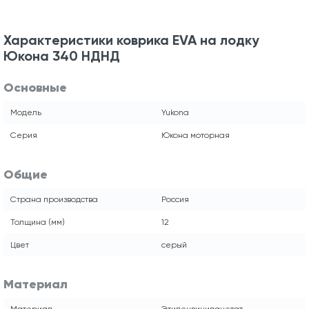
Характеристики коврика EVA на лодку
Юкона 340 НДНД
Основные
Модель
Yukona
Серия
Юкона моторная
Общие
Страна производства
Россия
Толщина (мм)
12
Цвет
серый
Материал
Материал
Этиленвинилацетат