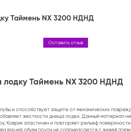
дку Таймень NX 3200 НДНД
Оставить отзыв
а лодку Таймень NX 3200 НДНД
.
лубы и способствует защите от механических повреж
добавляет жесткости днища лодки. Данный материал не
у. Коврик эластичен и повторяет рельеф поверхности
шва вашей обуви почти не соприкасается с жижей грязи