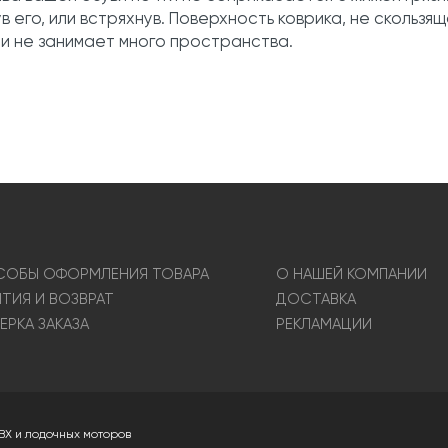
в его, или встряхнув. Поверхность коврика, не скольз
 и не занимает много пространства.
ОБЫ ОФОРМЛЕНИЯ ТОВАРА
О НАШЕЙ КОМПАНИИ
НТИЯ И ВОЗВРАТ
ДОСТАВКА
ЕРКА ЗАКАЗА
РЕКЛАМАЦИИ
ВХ и лодочных моторов