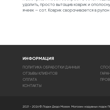
удалить, просто вытащив коврик и ополосну
ячеек — сот. Коврик сворачивается в рулон
ИНФОРМАЦИЯ
ПОЛИТИКА ОБРАБОТКИ ДАННЫХ
СПОС
ОТЗЫВЫ КЛИЕНТОВ
ГАРА
ОПЛАТА
ПРОВ
КОНТАКТЫ
2021 - 2026 © Лодки Деда Мазая. Магазин надувных лодок П