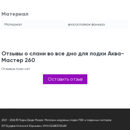
Материал
Материал
влагостойкая фанера
Отзывы о слани во все дно для лодки Аква-
Мастер 260
Отзывов пока нет
Оставить отзыв
2021 - 2026 © Лодки Деда Мазая. Магазин надувных лодок ПВХ и лодочных моторов
ИП Бурдов Алексей Юрьевич, ИНН 024803155481