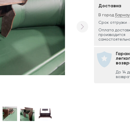
Доставка
В город
Барнау
Срок отгрузки
Оплата достав
производится
самостоятельно
Гаран
легко
возвр
До 14 
возвра