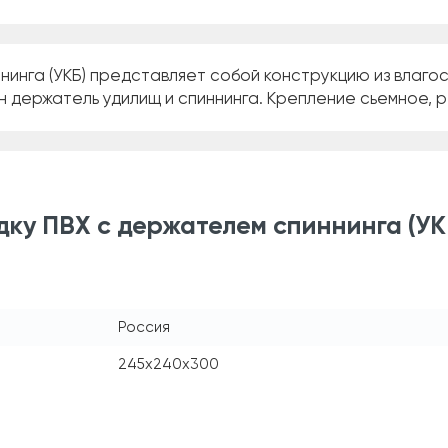
нинга (УКБ) представляет собой конструкцию из влаго
н держатель удилищ и спиннинга. Крепление сьемное, 
дку ПВХ с держателем спиннинга (У
Россия
245x240x300