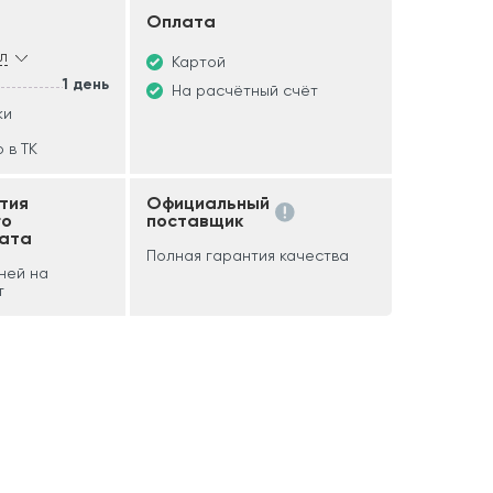
Оплата
л
Картой
1 день
На расчётный счёт
ки
 в ТК
тия
Официальный
го
поставщик
ата
Полная гарантия качества
дней на
т