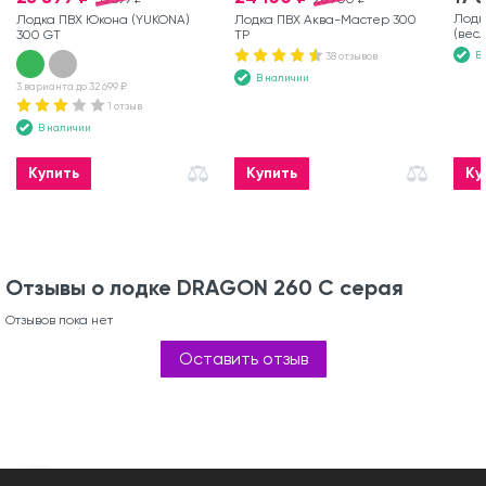
Лодк
Лодка ПВХ Юкона (YUKONA)
Лодка ПВХ Аква-Мастер 300
(вес
300 GT
ТР
В
38 отзывов
В наличии
3 варианта до 32 699 ₽
1 отзыв
В наличии
Купить
Купить
Ку
Отзывы о лодке DRAGON 260 С серая
Отзывов пока нет
Оставить отзыв