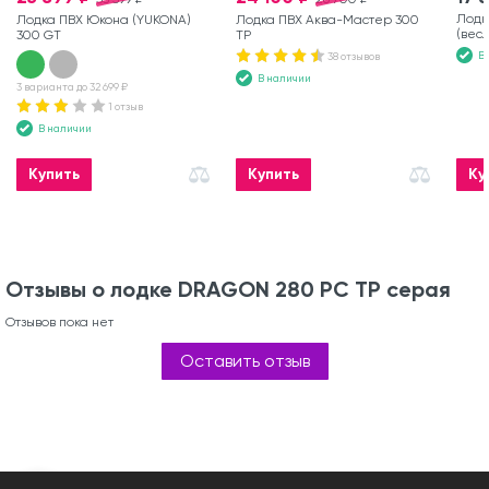
Лодк
Лодка ПВХ Юкона (YUKONA)
Лодка ПВХ Аква-Мастер 300
(вес
300 GT
ТР
В
38 отзывов
В наличии
3 варианта до 32 699 ₽
1 отзыв
В наличии
Купить
Купить
Ку
Отзывы о лодке DRAGON 280 РС ТР серая
Отзывов пока нет
Оставить отзыв