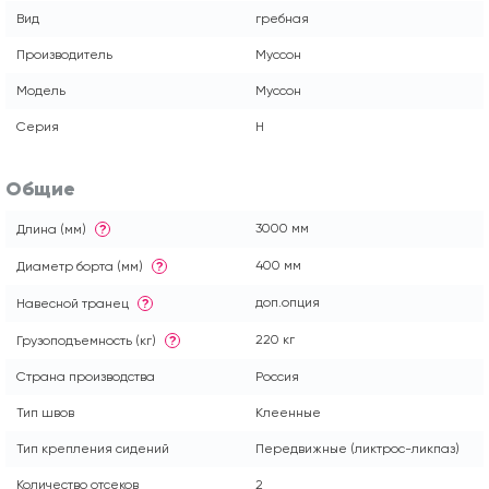
Вид
гребная
Производитель
Муссон
Модель
Муссон
Серия
H
Общие
3000 мм
Длина (мм)
?
400 мм
Диаметр борта (мм)
?
доп.опция
Навесной транец
?
220 кг
Грузоподъемность (кг)
?
Страна производства
Россия
Тип швов
Клеенные
Тип крепления сидений
Передвижные (ликтрос-ликпаз)
Количество отсеков
2