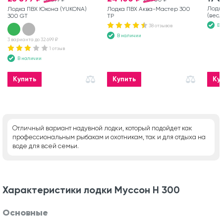
Лодк
Лодка ПВХ Юкона (YUKONA)
Лодка ПВХ Аква-Мастер 300
(вес
300 GT
ТР
В
38 отзывов
В наличии
3 варианта до 32 699 ₽
1 отзыв
В наличии
Купить
Купить
Ку
Отличный вариант надувной лодки, который подойдет как
профессиональным рыбакам и охотникам, так и для отдыха на
воде для всей семьи.
Характеристики лодки Муссон Н 300
Основные