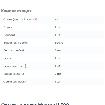
Комплектация
нет
Слань (жесткий пол)
?
Лодка
1 шт
Паспорт
1 шт
Весла или гребки
Весла
Весла (гребки)
2 шт
Насос
1 шт
1 шт
Рем.комплект
?
Банки (сиденья)
2 шт
Сумка для лодки
1 шт