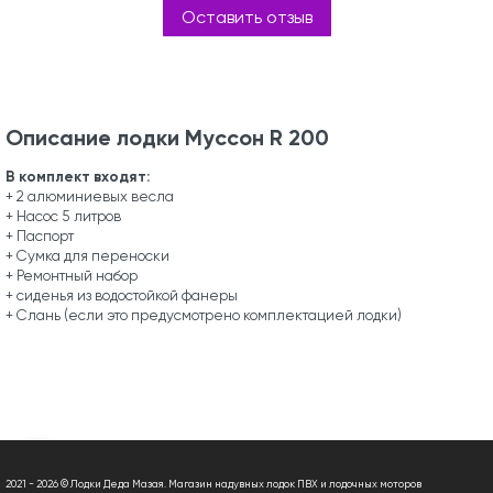
Оставить отзыв
Описание лодки Муссон R 200
В комплект входят:
+ 2 алюминиевых весла
+ Насос 5 литров
+ Паспорт
+ Сумка для переноски
+ Ремонтный набор
+ сиденья из водостойкой фанеры
+ Слань (если это предусмотрено комплектацией лодки)
2021 - 2026 © Лодки Деда Мазая. Магазин надувных лодок ПВХ и лодочных моторов