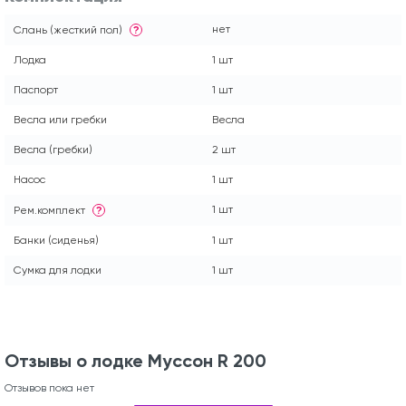
нет
Слань (жесткий пол)
?
Лодка
1 шт
Паспорт
1 шт
Весла или гребки
Весла
Весла (гребки)
2 шт
Насос
1 шт
1 шт
Рем.комплект
?
Банки (сиденья)
1 шт
Сумка для лодки
1 шт
Отзывы о лодке Муссон R 200
Отзывов пока нет