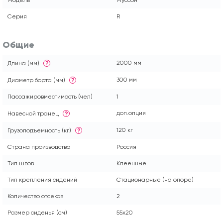
Серия
R
Общие
2000 мм
Длина (мм)
?
300 мм
Диаметр борта (мм)
?
Пассажировместимость (чел)
1
доп.опция
Навесной транец
?
120 кг
Грузоподъемность (кг)
?
Страна производства
Россия
Тип швов
Клеенные
Тип крепления сидений
Стационарные (на опоре)
Количество отсеков
2
Размер сиденья (см)
55x20