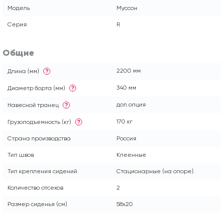
Модель
Муссон
Серия
R
Общие
2200 мм
Длина (мм)
?
340 мм
Диаметр борта (мм)
?
доп.опция
Навесной транец
?
170 кг
Грузоподъемность (кг)
?
Страна производства
Россия
Тип швов
Клеенные
Тип крепления сидений
Стационарные (на опоре)
Количество отсеков
2
Размер сиденья (см)
58x20