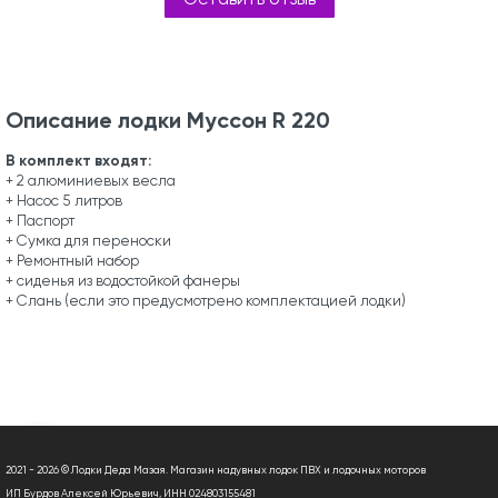
Описание лодки Муссон R 220
В комплект входят:
+ 2 алюминиевых весла
+ Насос 5 литров
+ Паспорт
+ Сумка для переноски
+ Ремонтный набор
+ сиденья из водостойкой фанеры
+ Слань (если это предусмотрено комплектацией лодки)
2021 - 2026 © Лодки Деда Мазая. Магазин надувных лодок ПВХ и лодочных моторов
ИП Бурдов Алексей Юрьевич, ИНН 024803155481