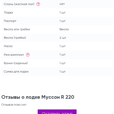
нет
Слань (жесткий пол)
?
Лодка
1 шт
Паспорт
1 шт
Весла или гребки
Весла
Весла (гребки)
2 шт
Насос
1 шт
1 шт
Рем.комплект
?
Банки (сиденья)
1 шт
Сумка для лодки
1 шт
Отзывы о лодке Муссон R 220
Отзывов пока нет
Оставить отзыв