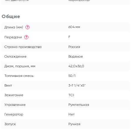
Общие
604 мм
Длина (мм)
?
F
Передачи
?
Страна производства
Россия
Охлаждение
Водяное
Диам, поршня, мм
42,0х36,0
Топливная смесь
50/1
Винт
3-7 1/4"х5"
Зажигание
TCI
Управление
Румпельная
Генератор
Нет
Запуск
Ручная