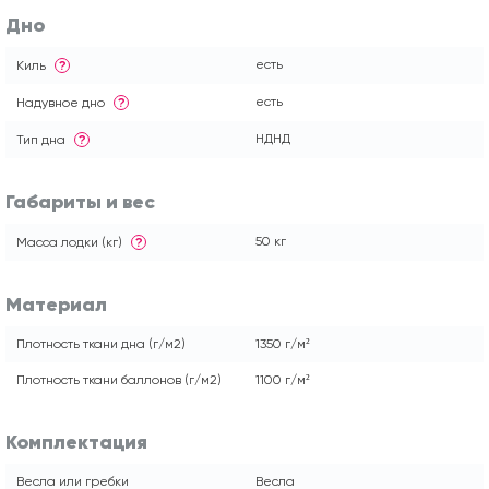
Дно
есть
Киль
?
есть
Надувное дно
?
НДНД
Тип дна
?
Габариты и вес
50 кг
Масса лодки (кг)
?
Материал
Плотность ткани дна (г/м2)
1350 г/м²
Плотность ткани баллонов (г/м2)
1100 г/м²
Комплектация
Весла или гребки
Весла