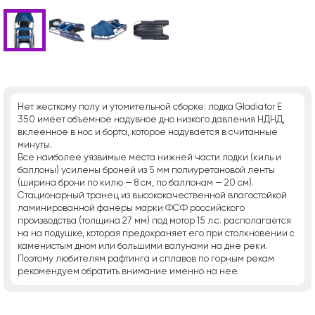
Нет жесткому полу и утомительной сборке: лодка Gladiator E
350 имеет объемное надувное дно низкого давления НДНД,
вклеенное в нос и борта, которое надувается в считанные
минуты.
Все наиболее уязвимые места нижней части лодки (киль и
баллоны) усилены броней из 5 мм полиуретановой ленты
(ширина брони по килю — 8 см, по баллонам — 20 см).
Стационарный транец из высококачественной влагостойкой
ламинированной фанеры марки ФСФ российского
производства (толщина 27 мм) под мотор 15 л.с. располагается
на на подушке, которая предохраняет его при столкновении с
каменистым дном или большими валунами на дне реки.
Поэтому любителям рафтинга и сплавов по горным рекам
рекомендуем обратить внимание именно на нее.