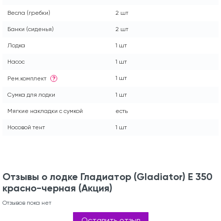
Весла (гребки)
2 шт
Банки (сиденья)
2 шт
Лодка
1 шт
Насос
1 шт
1 шт
Рем.комплект
?
Сумка для лодки
1 шт
Мягкие накладки с сумкой
есть
Носовой тент
1 шт
Отзывы о лодке Гладиатор (Gladiator) E 350
красно-черная (Акция)
Отзывов пока нет
Оставить отзыв