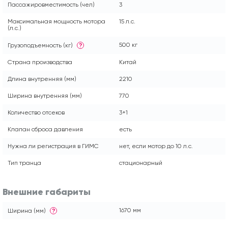
Пассажировместимость (чел)
3
Максимальная мощность мотора
15 л.с.
(л.с.)
500 кг
Грузоподъемность (кг)
?
Страна производства
Китай
Длина внутренняя (мм)
2210
Ширина внутренняя (мм)
770
Количество отсеков
3+1
Клапан сброса давления
есть
Нужна ли регистрация в ГИМС
нет, если мотор до 10 л.с.
Тип транца
стационарный
Внешние габариты
1670 мм
Ширина (мм)
?