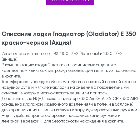
Описание лодки Гладиатор (Gladiator) E 350
красно-черная (Акция)
Изготовлена из плотного ПВХ: 1100 г/м2 (баллоны) и 1350 г/м2
(днище).
В комплектацию входят 2 легких алюминиевых сидения с
креплением «ликпаз-ликтрос», позволяющим менять их положение
в кокпите.
А комфортность поездке обеспечат брызгозащитный носовой тент на
надувной дуге и мягкие накладки на сидения с подседельными
сумками, в которые можно сложить вещи или припасы.
Дополнительно НДНД лодка Гладиатор E350 Air (GLADIATOR E350 AIR)
оснащена клапаном избыточного давления (и в поле, и в баллоне)
для стравливания излишка воздуха в жару, буксировочными ручками
— для удобства транспортировки, пассажирскими ручками и
леерной веревкой – для безопасности нахождения в кокпите.