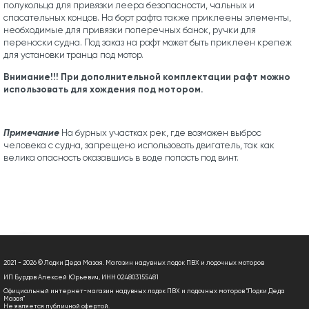
полукольца для привязки леера безопасности, чальных и
спасательных концов. На борт рафта также приклеены элементы,
необходимые для привязки поперечных банок, ручки для
переноски судна. Под заказ на рафт может быть приклеен крепеж
для установки транца под мотор.
Внимание!!! При дополнительной комплектации рафт можно
использовать для хождения под мотором.
Примечание
На бурных участках рек, где возможен выброс
человека с судна, запрещено использовать двигатель, так как
велика опасность оказавшись в воде попасть под винт.
2021 - 2026 © Лодки Деда Мазая. Магазин надувных лодок ПВХ и лодочных моторов
ИП Бурдов Алексей Юрьевич, ИНН 024803155481
Официальный интернет-магазин надувных лодок ПВХ и лодочных моторов "Лодки Деда
Мазая"
Не является публичной офертой.