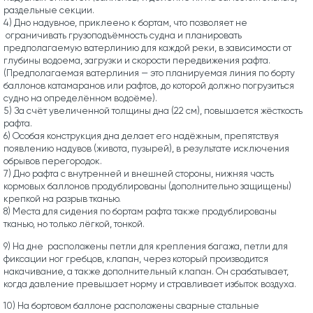
раздельные секции.
4) Дно надувное, приклеено к бортам, что позволяет не
ограничивать грузоподъёмность судна и планировать
предполагаемую ватерлинию для каждой реки, в зависимости от
глубины водоема, загрузки и скорости передвижения рафта.
(Предполагаемая ватерлиния — это планируемая линия по борту
баллонов катамаранов или рафтов, до которой должно погрузиться
судно на определённом водоёме).
5) За счёт увеличенной толщины дна (22 см), повышается жёсткость
рафта.
6) Особая конструкция дна делает его надёжным, препятствуя
появлению надувов (живота, пузырей), в результате исключения
обрывов перегородок.
7) Дно рафта с внутренней и внешней стороны, нижняя часть
кормовых баллонов продублированы (дополнительно защищены)
крепкой на разрыв тканью.
8) Места для сидения по бортам рафта также продублированы
тканью, но только лёгкой, тонкой.
9) На дне расположены петли для крепления багажа, петли для
фиксации ног гребцов, клапан, через который производится
накачивание, а также дополнительный клапан. Он срабатывает,
когда давление превышает норму и стравливает избыток воздуха.
10) На бортовом баллоне расположены сварные стальные