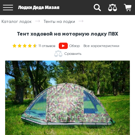
Лодки Деда Мазая
Каталог лодок
Тенты на лодки
Тент ходовой на моторную лодку ПВХ
11
отзывов
Обзор
Все характеристики
Сравнить