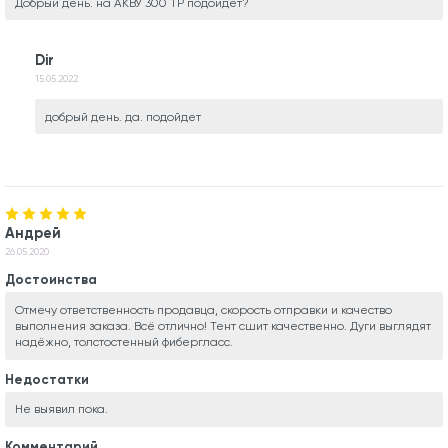
Добрый день. на АКВУ 300 ТР подойдет?
Dir
15.05.2022
добрый день. да. подойдет
Андрей
26.05.2020
Достоинства
Отмечу ответственность продавца, скорость отправки и качество
выполнения заказа. Всё отлично! Тент сшит качественно. Дуги выглядят
надёжно, толстостенный фибергласс.
Недостатки
Не выявил пока.
Комментарий