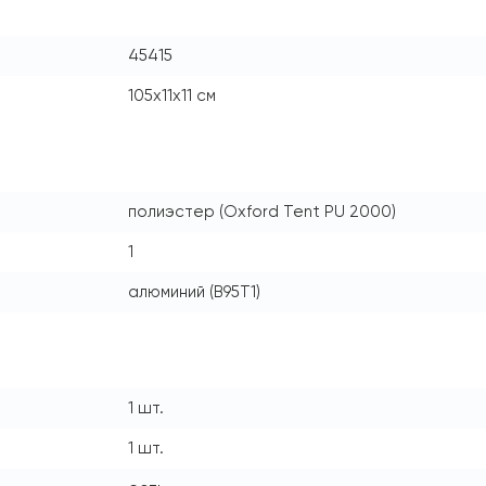
45415
105x11x11 см
полиэстер (Oxford Tent PU 2000)
1
алюминий (В95Т1)
1 шт.
1 шт.