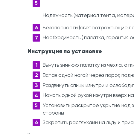
Надежность (материал тента, матери
Безопасности (светоотражающие пол
Необходимость ( палатка, гарантия 
Инструкция по установке
Вынуть зимнюю палатку из чехла, от
Встав одной ногой через порог, подн
Раздвинуть спицы изнутри и освобод
Нажать одной рукой изнутри вверх н
Установить раскрытое укрытие над з
стороны
Закрепить растяжками на льду и при