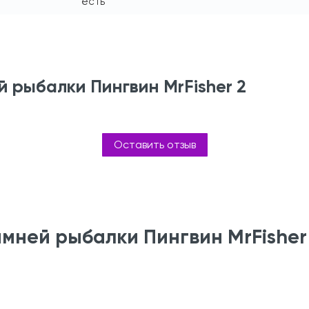
есть
й рыбалки Пингвин MrFisher 2
Оставить отзыв
мней рыбалки Пингвин MrFisher