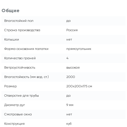
Общие
Влагостойкий пол
да
Страна производства
Россия
Колышки
нет
Форма основания палатки
прямоугольник
Количество граней
4
Ветроустойчивость
высокая
Влагостойкость (мм вод. ст.)
2000
Размер
200x200x175 см
Отверстие для трубы
да
Диаметр дуг
9 мм
Смотровые окна
нет
Конструкция
куб