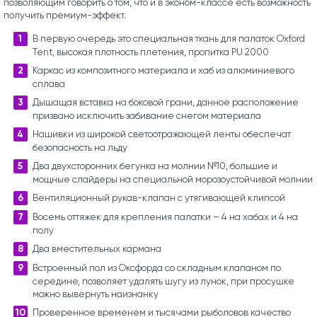
позволяющим говорить о том, что и в эконом-классе есть возможность
получить премиум-эффект.
В первую очередь это специальная ткань для палаток Oxford
Tent, высокая плотность плетения, пропитка PU 2000
Каркас из композитного материала и хаб из алюминиевого
сплава
Дышащая вставка на боковой грани, данное расположение
призвано исключить забивание снегом материала
Нашивки из широкой светоотражающей ленты обеспечат
безопасность на льду
Два двухсторонних бегунка на молнии №10, большие и
мощные слайдеры на специальной морозоустойчивой молнии
Вентиляционный рукав-клапан с утягивающей клипсой
Восемь оттяжек для крепления палатки – 4 на хабах и 4 на
полу
Два вместительных кармана
Встроенный пол из Оксфорда со складным клапаном по
середине, позволяет удалять шугу из лунок, при просушке
можно вывернуть наизнанку
Проверенное временем и тысячами рыболовов качество