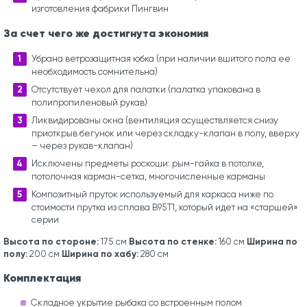
изготовления фабрики Пингвин
За счет чего же достигнута экономия
Убрана ветрозащитная юбка (при наличии вшитого пола ее
необходимость сомнительна)
Отсутствует чехол для палатки (палатка упакована в
полипропиленовый рукав)
Ликвидированы окна (вентиляция осуществляется снизу
приоткрыв бегунок или через складку-клапан в полу, вверху
– через рукав-клапан)
Исключены предметы роскоши: рым-гайка в потолке,
потолочная карман-сетка, многочисленные карманы
Композитный пруток используемый для каркаса ниже по
стоимости прутка из сплава В95Т1, который идет на «старшей»
серии
Высота по стороне:
Высота по стенке:
Ширина по
175 см
160 см
полу:
Ширина по хабу:
200 см
280 см
Комплектация
Складное укрытие рыбака со встроенным полом