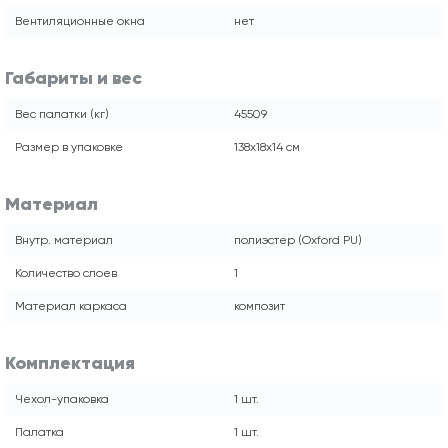
Вентиляционные окна
нет
Габариты и вес
Вес палатки (кг)
45509
Размер в упаковке
138x18x14 см
Материал
Внутр. материал
полиэстер (Oxford PU)
Количество слоев
1
Материал каркаса
композит
Комплектация
Чехол-упаковка
1 шт.
Палатка
1 шт.