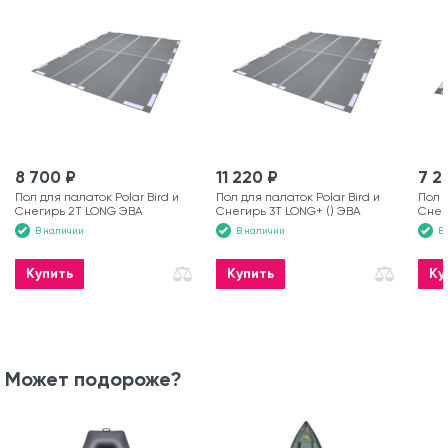
8 700 ₽
11 220 ₽
7 2
Пол для палаток Polar Bird и
Пол для палаток Polar Bird и
Пол д
Снегирь 2T LONG ЭВА
Снегирь 3T LONG+ () ЭВА
Снег
В наличии
В наличии
В
Купить
Купить
Ку
Может подороже?