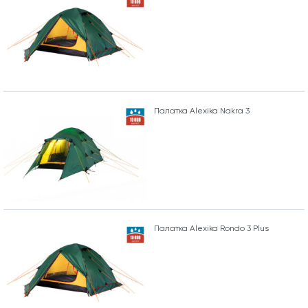
Палатка Alexika Nakra 3
Палатка Alexika Rondo 3 Plus