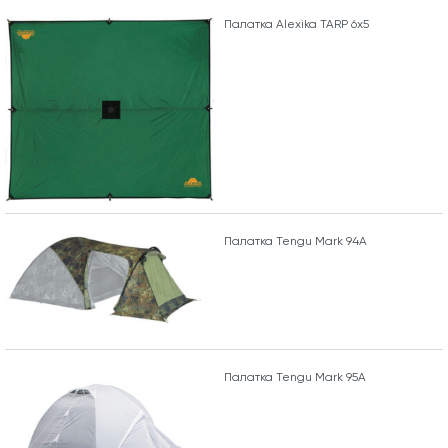
Палатка Alexika TARP 6х5
Палатка Tengu Mark 94A
Палатка Tengu Mark 95A