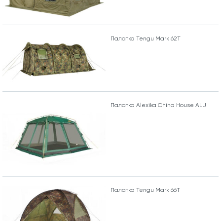
Палатка Tengu Mark 62T
Палатка Alexika China House ALU
Палатка Tengu Mark 66T