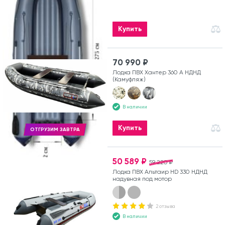
Купить
70 990 ₽
Лодка ПВХ Хантер 360 А НДНД
(Камуфляж)
В наличии
Купить
ОТГРУЗИМ ЗАВТРА
50 589 ₽
59 220 ₽
Лодка ПВХ Альтаир HD 330 НДНД
надувная под мотор
2 отзыва
В наличии