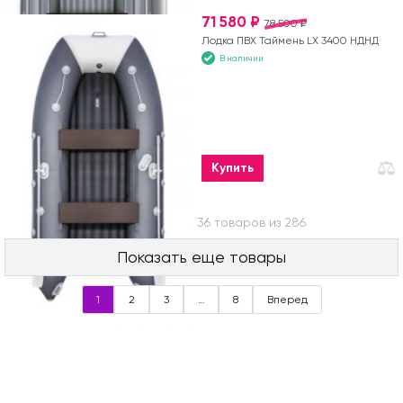
71 580 ₽
78 500 ₽
Лодка ПВХ Таймень LX 3400 НДНД
В наличии
Купить
Вы посмотрели 36 товаров из 286
Показать еще товары
1
2
3
…
8
Вперед