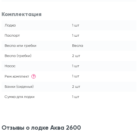
Комплектация
Лодка
1 шт
Паспорт
1 шт
Весла или гребки
Весла
Весла (гребки)
2 шт
Насос
1 шт
1 шт
Рем.комплект
?
Банки (сиденья)
2 шт
Сумка для лодки
1 шт
Отзывы о лодке Аква 2600