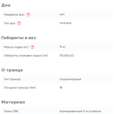
Дно
нет
Надувное дно
?
плоское
Тип дна
?
Габариты и вес
19 кг
Масса лодки (кг)
?
Габариты упаковки лодки (см)
110x50x20
О транце
Тип транца
стационарный
Толщина транца (мм)
18
Материал
Ткань ПВХ
Армированная 5-и слойная