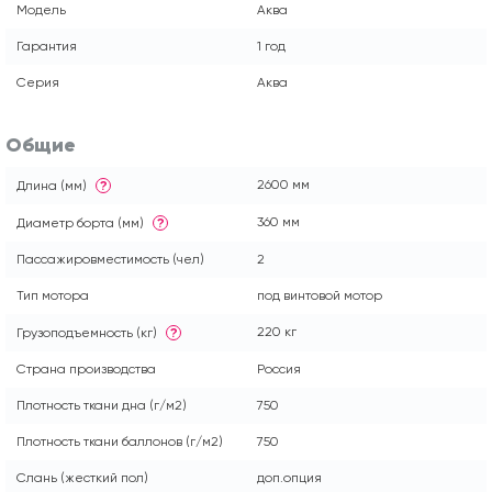
Модель
Аква
Гарантия
1 год
Серия
Аква
Общие
2600 мм
Длина (мм)
?
360 мм
Диаметр борта (мм)
?
Пассажировместимость (чел)
2
Тип мотора
под винтовой мотор
220 кг
Грузоподъемность (кг)
?
Страна производства
Россия
Плотность ткани дна (г/м2)
750
Плотность ткани баллонов (г/м2)
750
Слань (жесткий пол)
доп.опция