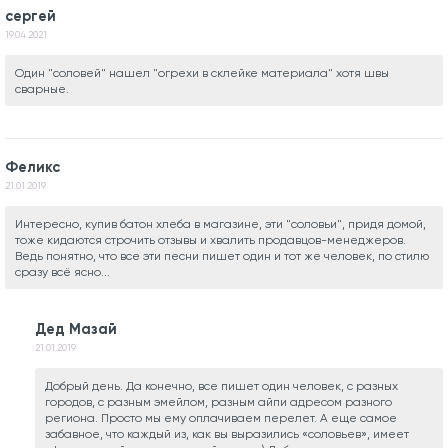
сергей
19.04.2021
Один "соловей" нашел "огрехи в склейке материала" хотя швы
сварные.
Феликс
21.01.2019
Интересно, купив батон хлеба в магазине, эти "соловьи", придя домой,
тоже кидаются строчить отзывы и хвалить продавцов-менеджеров.
Ведь понятно, что все эти песни пишет один и тот же человек, по стилю
сразу всё ясно...
Дед Мазай
21.01.2019
Добрый день. Да конечно, все пишет один человек, с разных
городов, с разным эмейлом, разным айпи адресом разного
региона. Просто мы ему оплачиваем перелет. А еще самое
забавное, что каждый из, как вы выразились «соловьев», имеет