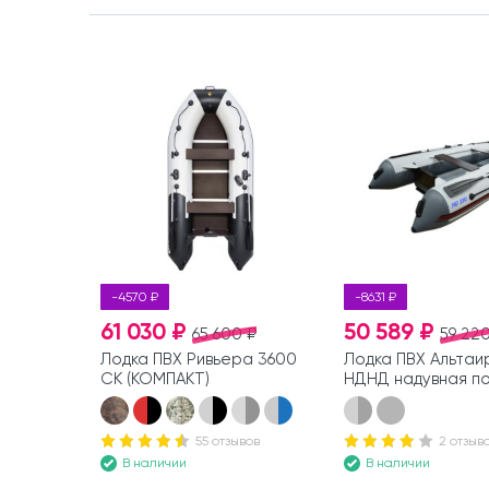
-4570 ₽
-8631 ₽
61 030 ₽
50 589 ₽
65 600 ₽
59 220
Лодка ПВХ Ривьера 3600
Лодка ПВХ Альтаи
СК (КОМПАКТ)
НДНД надувная п
55 отзывов
2 отзыв
В наличии
В наличии