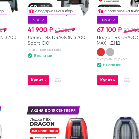
ор
6 подарков на выбор
6 подарков на выб
-3100 ₽
-13600 ₽
41 900 ₽
67 100 ₽
0 ₽
45 000 ₽
80 700
N 3200
Лодка ПВХ DRAGON 3200
Лодка ПВХ DRAGO
Sport СКК
MAX НДНД
слань-книжка киль
В наличии
с надувным дном
В наличии
Купить
Купить
АКЦИЯ ДО 15 СЕНТЯБРЯ