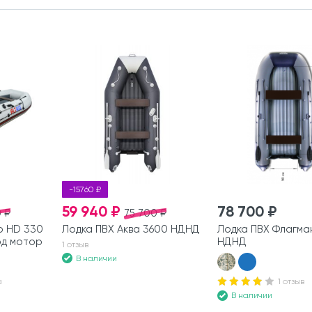
-15760 ₽
59 940 ₽
78 700 ₽
 ₽
75 700 ₽
р HD 330
Лодка ПВХ Аква 3600 НДНД
Лодка ПВХ Флагма
од мотор
НДНД
1 отзыв
В наличии
а
1 отзыв
В наличии