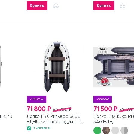
Купить
Купить
-13100 ₽
-2999 ₽
71 800 ₽
71 500 ₽
84 900 ₽
74 499
н 420
Лодка ПВХ Ривьера 3600
Лодка ПВХ Юкона 
НДНД Килевое надувное
340 НДНД
дно
В наличии