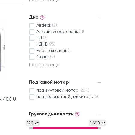
Дно
?
Airdeck
(2)
Алюминиевая слань
(11)
НД
(3)
НДНД
(95)
Реечная слань
(1)
Слань
(2)
Показать еще
Под какой мотор
под винтовой мотор
(204)
под водометный движитель
(6)
н 400 U
Грузоподъемность
?
120 кг
1 600 кг