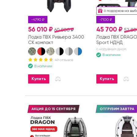
6 подарков на выб
-4790 ₽
-7100 ₽
56 010 ₽
45 700 ₽
60 800 ₽
52 80
Лодка ПВХ Ривьера 3400
Лодка ПВХ DRAGO
СК компакт
Sport НДНД
с надувным дном
В наличии
49 отзывов
В наличии
Купить
Купить
АКЦИЯ ДО 15 СЕНТЯБРЯ
ОТГРУЗИМ ЗАВТРА