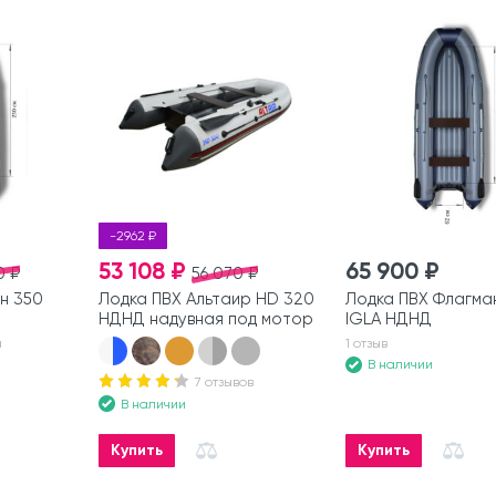
-2962 ₽
53 108 ₽
65 900 ₽
0 ₽
56 070 ₽
н 350
Лодка ПВХ Альтаир HD 320
Лодка ПВХ Флагма
НДНД надувная под мотор
IGLA НДНД
а
1 отзыв
В наличии
7 отзывов
В наличии
Купить
Купить