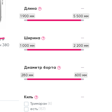
Длина
?
1 900 мм
5 500 мм
Ширина
?
0 ₽
н 380
1 000 мм
2 200 мм
Диаметр борта
?
280 мм
600 мм
Киль
?
Тримаран
(8)
есть
(157)