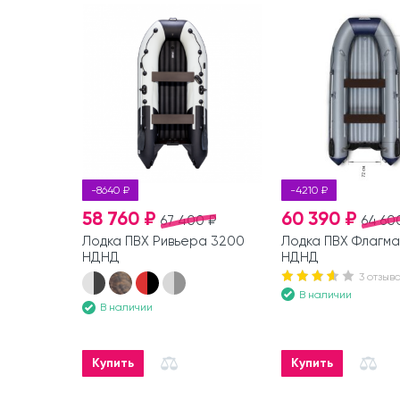
-8640 ₽
-4210 ₽
58 760 ₽
60 390 ₽
67 400 ₽
64 60
Лодка ПВХ Ривьера 3200
Лодка ПВХ Флагма
НДНД
НДНД
3 отзыв
В наличии
В наличии
Купить
Купить