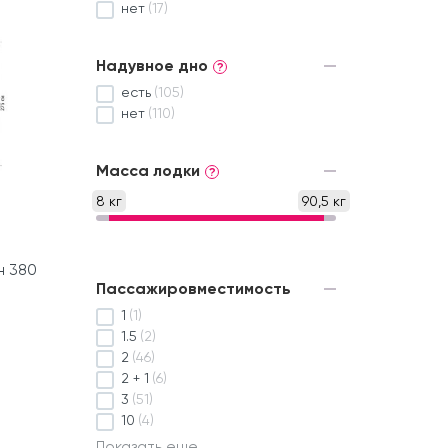
нет
(17)
Надувное дно
?
есть
(105)
нет
(110)
Масса лодки
?
8 кг
90,5 кг
н 380
Пассажировместимость
1
(1)
1.5
(2)
2
(46)
2 + 1
(6)
3
(51)
10
(4)
Показать еще