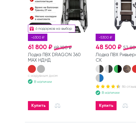
6 подарков на выбор
-6300 ₽
-5300 ₽
61 800 ₽
48 500 ₽
68 100 ₽
53 80
Лодка ПВХ DRAGON 360
Лодка ПВХ Ривьер
MAX НДНД
СК
с надувным дном
В наличии
86 отзы
В наличии
Купить
Купить