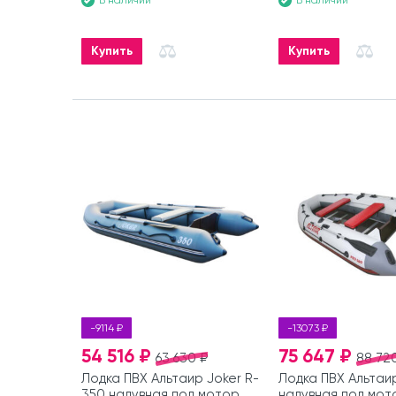
В наличии
В наличии
Купить
Купить
-9114 ₽
-13073 ₽
54 516 ₽
75 647 ₽
63 630 ₽
88 72
Лодка ПВХ Альтаир Joker R-
Лодка ПВХ Альтаир
350 надувная под мотор
надувная под мот