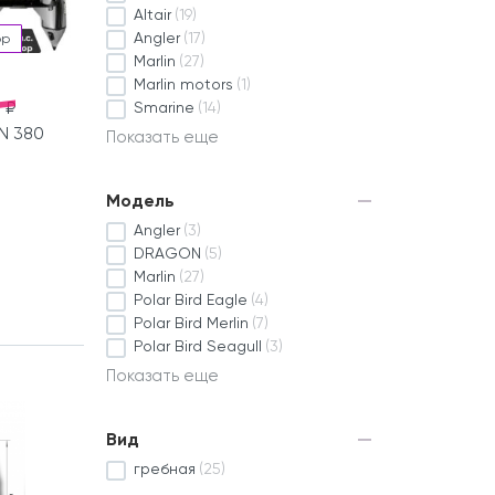
Altair
(19)
Angler
(17)
ор
Marlin
(27)
Marlin motors
(1)
 ₽
Smarine
(14)
N 380
Показать еще
Модель
Angler
(3)
DRAGON
(5)
Marlin
(27)
Polar Bird Eagle
(4)
Polar Bird Merlin
(7)
Polar Bird Seagull
(3)
Показать еще
Вид
гребная
(25)