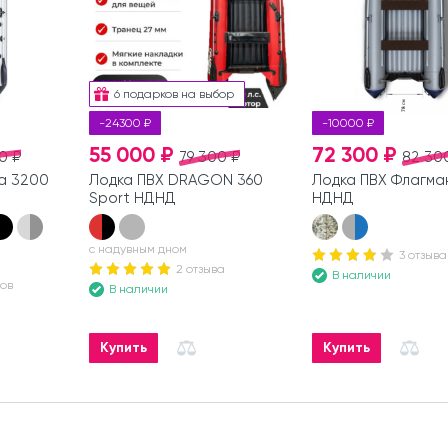
6 подарков на выбор
-24300 ₽
-10000 ₽
55 000 ₽
72 300 ₽
0 ₽
79 300 ₽
82 30
а 3200
Лодка ПВХ DRAGON 360
Лодка ПВХ Флагма
Sport НДНД
НДНД
с надувным дном
3 отзыва
2 отзыва
В наличии
вов
В наличии
Купить
Купить